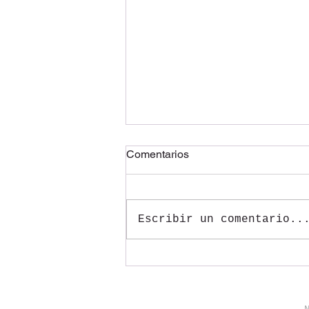
Comentarios
Escribir un comentario..
Diseña un blog increíble
Cancún Quintana Roo.