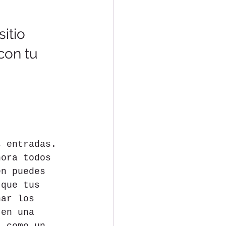
itio 
con tu 
s entradas. 
hora todos 
én puedes 
 que tus 
nar los 
 en una 
a como un 