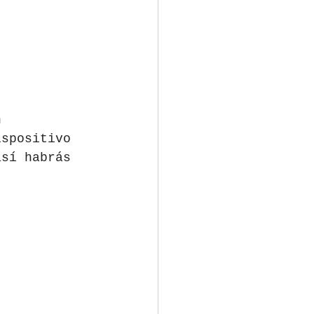
n 
ispositivo 
así habrás 