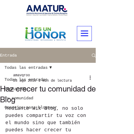
Entrada
Todas las entradas
amavqroo
Todas las entradas
23 ago 2018
1 min de lectura
Haz crecer tu comunidad de
Empezando
Blog
Tu comunidad
Consejos para bloguear
Mediante Wix Blog, no solo 
puedes compartir tu voz con 
el mundo sino que también 
puedes hacer crecer tu 