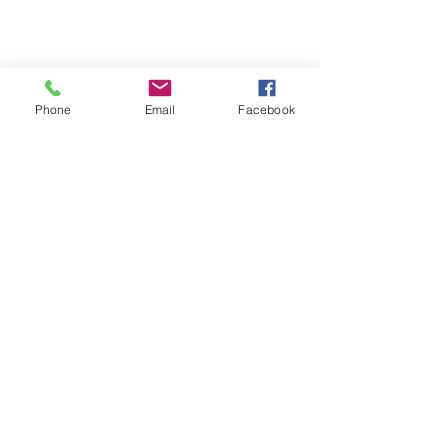
Phone
Email
Facebook
Comentarios
Escribir un comentario...
Agrega escritores a tu blog